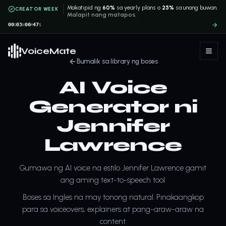
Makatipid ng
60%
sa yearly plans o
25%
sa unang buwan.
CREATOR WEEK
Malapit nang matapos.
00
03
06
47
D
H
M
S
VoiceMate
Bumalik sa library ng boses
AI Voice
Generator ni
Jennifer
Lawrence
Gumawa ng AI voice na estilo Jennifer Lawrence gamit
ang aming text-to-speech tool.
Boses sa Ingles na may tonong natural. Pinakaangkop
para sa voiceovers, explainers at pang-araw-araw na
content.