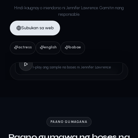
Hindi kaugnay o iniendorso ni Jennifer Lawrence. Gamitin nang
responsable.
Subukan sa web
actress
english
babae
Jennifer Lawrence
I-play ang sample na boses ni Jennifer Lawrence
PAANO GUMAGANA
Paano gumawa ng boses na