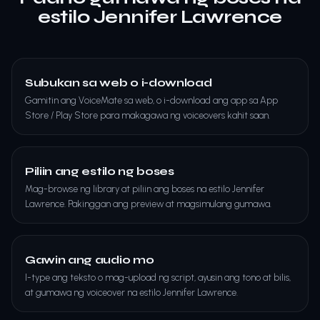
estilo Jennifer Lawrence
Subukan sa web o i-download
Gamitin ang VoiceMate sa web, o i-download ang app sa App
Store / Play Store para makagawa ng voiceovers kahit saan.
Piliin ang estilo ng boses
Mag-browse ng library at piliin ang boses na estilo Jennifer
Lawrence. Pakinggan ang preview at magsimulang gumawa.
Gawin ang audio mo
I-type ang teksto o mag-upload ng script, ayusin ang tono at bilis,
at gumawa ng voiceover na estilo Jennifer Lawrence.