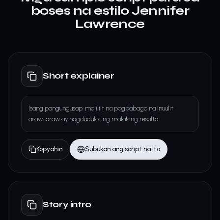
boses na estilo Jennifer
Lawrence
Short explainer
Isang pangungusap: maliliit na pagbabago na inuulit
araw-araw ay nagdudulot ng malaking resulta.
Kopyahin
Subukan ang script na ito
Story intro