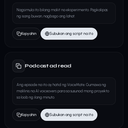
Nagsimula ito bilang maliit na eksperimento. Pagkalipas
ng isang buwan, nagbago ang lahat.
Kopyahin
Subukan ang script na ito
Podcast ad read
Ang episode na ito ay hatid ng VoiceMate. Gumawa ng
malilinis na AI voiceovers para sa susunod mong proyekto
sa loob ng ilang minuto.
Kopyahin
Subukan ang script na ito