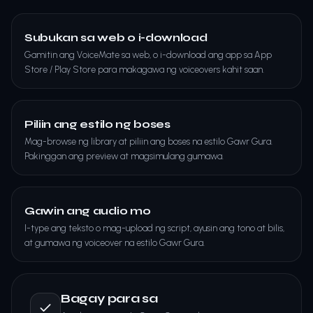
Subukan sa web o i-download
Gamitin ang VoiceMate sa web, o i-download ang app sa App
Store / Play Store para makagawa ng voiceovers kahit saan.
Piliin ang estilo ng boses
Mag-browse ng library at piliin ang boses na estilo Gawr Gura.
Pakinggan ang preview at magsimulang gumawa.
Gawin ang audio mo
I-type ang teksto o mag-upload ng script, ayusin ang tono at bilis,
at gumawa ng voiceover na estilo Gawr Gura.
Bagay para sa