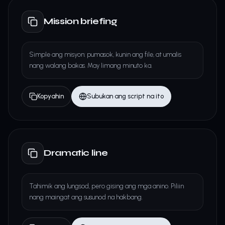
Mission briefing
Simple ang misyon: pumasok, kunin ang file, at umalis
nang walang bakas. May limang minuto ka.
Kopyahin
Subukan ang script na ito
Dramatic line
Tahimik ang lungsod, pero gising ang mga anino. Piliin
nang maingat ang susunod na hakbang.