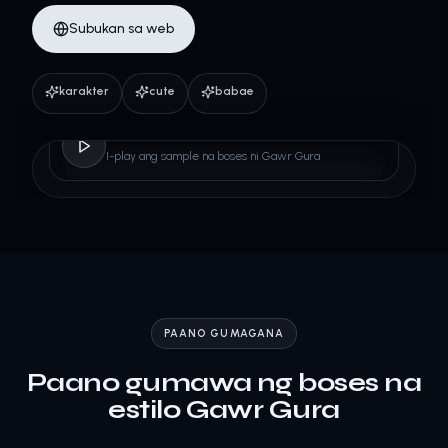
Subukan sa web
karakter
cute
babae
Gawr Gura
I-play ang sample na boses ni Gawr Gura
PAANO GUMAGANA
Paano gumawa ng boses na
estilo Gawr Gura