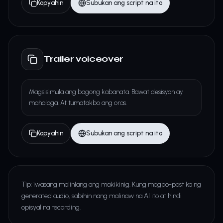
Kopyahin
Subukan ang script na ito
Trailer voiceover
Magsisimula ang bagong kabanata. Bawat desisyon ay
mahalaga. At tumatakbo ang oras.
Kopyahin
Subukan ang script na ito
Tip: iwasang malinlang ang makikinig. Kung magpo-post ka ng
generated audio, sabihin nang malinaw na AI ito at hindi
opisyal na recording.