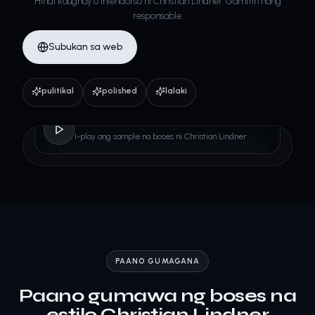
Hindi kaugnay o iniendorso ni Christian Lindner. Gamitin nang
responsable.
Subukan sa web
pulitikal
polished
lalaki
Christian Lindner
I-play ang sample na boses ni Christian Lindner
PAANO GUMAGANA
Paano gumawa ng boses na
estilo Christian Lindner