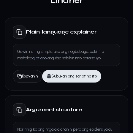
Lindner
Plain-language explainer
Gawin nating simple: ano ang nagbabago, bakit ito
mahalaga, at ano ang ibig sabihin nito para sa iyo.
Kopyahin
Subukan ang script na ito
Argument structure
Naririnig ko ang mga alalahanin, pero ang ebidensiya ay