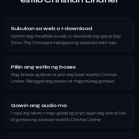
Subukan sa web o i-download
Gamitin ang VoiceMate sa web, o i-download ang app sa App
Store / Play Store para makagawa ng voiceovers kahit saan.
Piliin ang estilo ng boses
Mag-browse ng library at piliin ang boses na estilo Christian
Lindner. Pakinggan ang preview at magsimulang gumawa.
Gawin ang audio mo
I-type ang teksto o mag-upload ng script, ayusin ang tono at bilis,
at gumawa ng voiceover na estilo Christian Lindner.