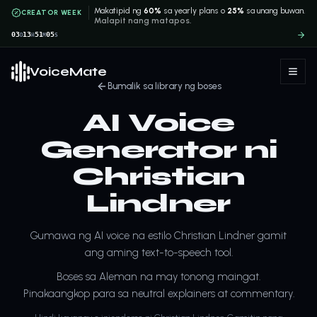
Makatipid ng
60%
sa yearly plans o
25%
sa unang buwan.
CREATOR WEEK
Malapit nang matapos.
03
13
51
05
D
H
M
S
VoiceMate
Bumalik sa library ng boses
AI Voice
Generator ni
Christian
Lindner
Gumawa ng AI voice na estilo Christian Lindner gamit
ang aming text-to-speech tool.
Boses sa Aleman na may tonong maingat.
Pinakaangkop para sa neutral explainers at commentary.