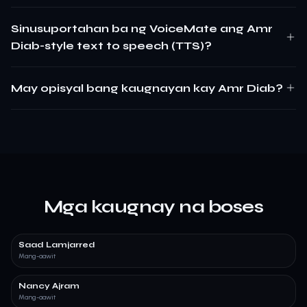
Sinusuportahan ba ng VoiceMate ang Amr
Diab-style text to speech (TTS)?
May opisyal bang kaugnayan kay Amr Diab?
Mga kaugnay na boses
Saad Lamjarred
Mang-aawit
Nancy Ajram
Mang-aawit