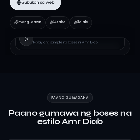
Subukan sa web
mang-aawit
Arabe
lalaki
Amr Diab
I-play ang sample na boses ni Amr Diab
PAANO GUMAGANA
Paano gumawa ng boses na
estilo Amr Diab