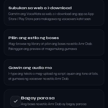
Subukan sa web o i-download
Gamitin ang VoiceMate sa web, o i-download ang app sa App
Store / Play Store para makagawa ng voiceovers kahit saan.
Piliin ang estilo ng boses
Mag-browse ng library at piliin ang boses na estilo Amr Diab.
Pakinggan ang preview at magsimulang gumawa.
Gawin ang audio mo
I-type ang teksto o mag-upload ng script, ayusin ang tono at bilis,
at gumawa ng voiceover na estilo Amr Diab.
Bagay para sa
Ang boses na estilo Amr Diab ay bagay para sa: