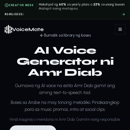
Makatipid ng
60%
sa yearly plans o
25%
sa unang buwan.
CREATOR WEEK
Malapit nang matapos.
01
01
22
21
D
H
M
S
VoiceMate
Bumalik sa library ng boses
AI Voice
Generator ni
Amr Diab
Gumawa ng AI voice na estilo Amr Diab gamit ang
aming text-to-speech tool.
Boses sa Arabe na may tonong melodiko. Pinakaangkop
para sa music promos, intro at social clips.
Hindi kaugnay o iniendorso ni Amr Diab. Gamitin nang responsable.