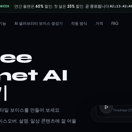
연간 플랜은
60%
할인, 첫 달은
25%
할인.
곧 종료됩니다.
 WEEK
02
13
42
4
일
시
분
기능
AI 셀러브리티 보이스 생성기
작동 방식
가격
FAQ
hee
et AI
기
Timo
t 스타일 보이스를 만들어 보세요.
Timothee
스오버, 설명, 일상 콘텐츠에 잘 어울