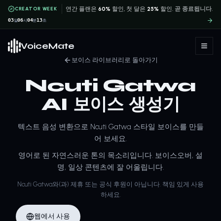
CREATOR WEEK
연간 플랜은
60%
할인, 첫 달은
25%
할인.
곧 종료됩니다.
03
06
04
12
일
시
분
초
VoiceMate
보이스 라이브러리로 돌아가기
Ncuti Gatwa
AI 보이스 생성기
텍스트 음성 변환으로 Ncuti Gatwa 스타일 보이스를 만들
어 보세요.
영어로 된 자연스러운 톤의 목소리입니다. 보이스오버, 설
명, 일상 콘텐츠에 잘 어울립니다.
Ncuti Gatwa와(과) 제휴 또는 공식 후원이 아닙니다. 책임 있게 사용
하세요.
웹에서 사용