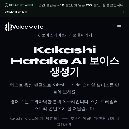
CREATOR WEEK
연간 플랜은
60%
할인, 첫 달은
25%
할인.
곧 종료됩니다.
00
20
39
43
일
시
분
초
VoiceMate
보이스 라이브러리로 돌아가기
Kakashi
Hatake AI 보이스
생성기
텍스트 음성 변환으로 Kakashi Hatake 스타일 보이스를 만
들어 보세요.
영어로 된 드라마틱한 톤의 목소리입니다. 스킷, 트레일러,
스토리 콘텐츠에 잘 어울립니다.
Kakashi Hatake와(과) 제휴 또는 공식 후원이 아닙니다. 책임 있게 사
용하세요.