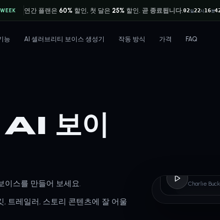
연간 플랜은
60%
할인, 첫 달은
25%
할인.
곧 종료됩니다.
 WEEK
02
22
16
4
일
시
분
기능
AI 셀러브리티 보이스 생성기
작동 방식
가격
FAQ
AI 보이
Charl
타일 보이스를 만들어 보세요.
Charlie B
, 트레일러, 스토리 콘텐츠에 잘 어울