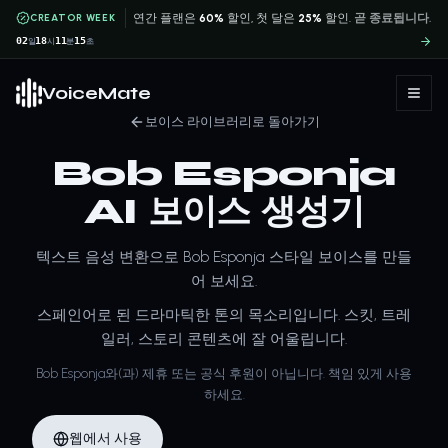
CREATOR WEEK
연간 플랜은
60%
할인, 첫 달은
25%
할인.
곧 종료됩니다.
02
18
11
15
일
시
분
초
VoiceMate
보이스 라이브러리로 돌아가기
Bob Esponja
AI 보이스 생성기
텍스트 음성 변환으로 Bob Esponja 스타일 보이스를 만들
어 보세요.
스페인어로 된 드라마틱한 톤의 목소리입니다. 스킷, 트레
일러, 스토리 콘텐츠에 잘 어울립니다.
Bob Esponja와(과) 제휴 또는 공식 후원이 아닙니다. 책임 있게 사용
하세요.
웹에서 사용