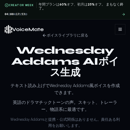
年間プランは
60%
オフ、初月は
25%
オフ。
まもなく終
CREATOR WEEK
了。
04
08
17
53
日
時
分
秒
VoiceMate
ボイスライブラリに戻る
Wednesday
Addams AIボイ
ス生成
テキスト読み上げでWednesday Addams風ボイスを作成
できます。
英語のドラマチックトーンの声。スキット、トレーラ
ー、物語系に最適です。
Wednesday Addamsと提携・公式関係はありません。責任ある利
用をお願いします。