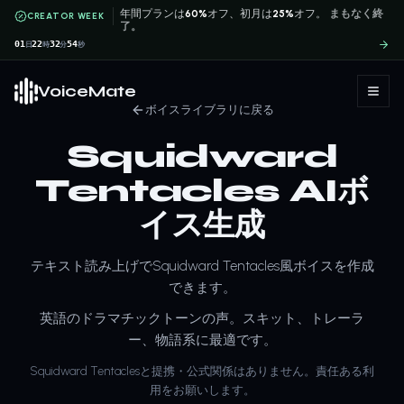
年間プランは
60%
オフ、初月は
25%
オフ。
まもなく終
CREATOR WEEK
了。
01
22
32
54
日
時
分
秒
VoiceMate
ボイスライブラリに戻る
Squidward
Tentacles AIボ
イス生成
テキスト読み上げでSquidward Tentacles風ボイスを作成
できます。
英語のドラマチックトーンの声。スキット、トレーラ
ー、物語系に最適です。
Squidward Tentaclesと提携・公式関係はありません。責任ある利
用をお願いします。