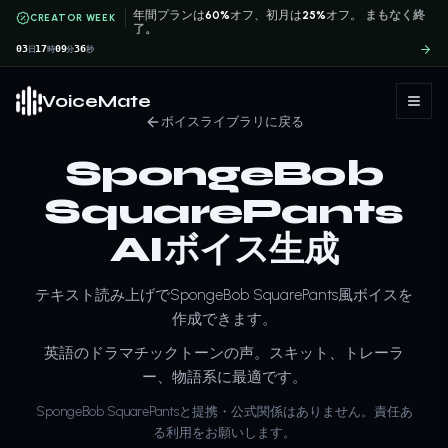
年間プランは
60%
オフ、初月は
25%
オフ。
まもなく終
CREATOR WEEK
了。
03
17
09
36
日
時
分
秒
VoiceMate
ボイスライブラリに戻る
SpongeBob
SquarePants
AIボイス生成
テキスト読み上げでSpongeBob SquarePants風ボイスを
作成できます。
英語のドラマチックトーンの声。スキット、トレーラ
ー、物語系に最適です。
SpongeBob SquarePantsと提携・公式関係はありません。責任あ
る利用をお願いします。