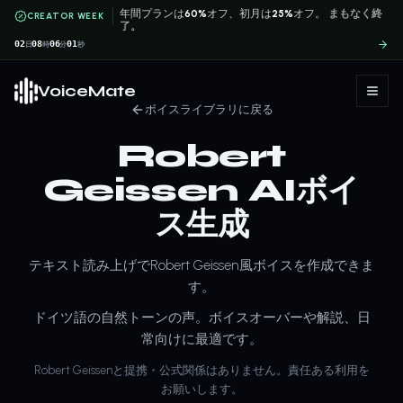
年間プランは
60%
オフ、初月は
25%
オフ。
まもなく終
CREATOR WEEK
了。
02
08
06
01
日
時
分
秒
VoiceMate
ボイスライブラリに戻る
Robert
Geissen AIボイ
ス生成
テキスト読み上げでRobert Geissen風ボイスを作成できま
す。
ドイツ語の自然トーンの声。ボイスオーバーや解説、日
常向けに最適です。
Robert Geissenと提携・公式関係はありません。責任ある利用を
お願いします。