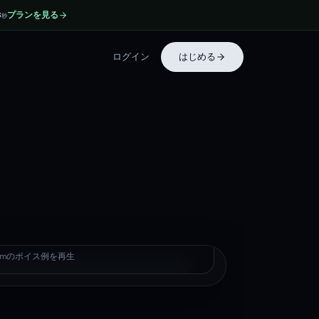
プランを見る
3
秒
ログイン
はじめる
e William
illiamのボイス例を再生