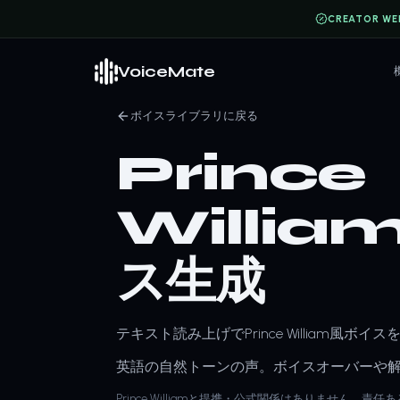
CREATOR WE
VoiceMate
ボイスライブラリに戻る
Prince
William
ス生成
テキスト読み上げでPrince William風ボ
英語の自然トーンの声。ボイスオーバーや
Prince Williamと提携・公式関係はありません。