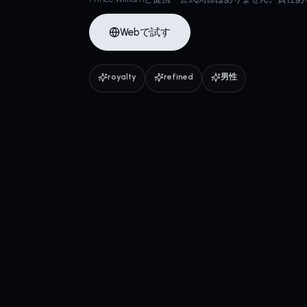
Webで試す
royalty
refined
男性