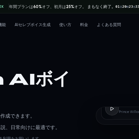
年間プランは
60%
オフ、初月は
25%
オフ。
まもなく終了。
EK
01
20
23
3
日
時
分
機能
AIセレブボイス生成
使い方
料金
よくある質問
 AIボイ
Princ
Prince W
イスを作成できます。
解説、日常向けに最適です。
責任ある利用をお願いします。