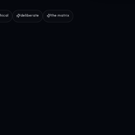
hical
deliberate
the matrix