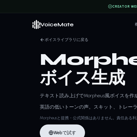
CREATOR WE
VoiceMate
ボイスライブラリに戻る
Morphe
ボイス生成
テキスト読み上げでMorpheus風ボイスを
英語の低いトーンの声。スキット、トレー
Morpheusと提携・公式関係はありません。責任ある
Webで試す