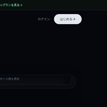
プランを見る
4
秒
ログイン
はじめる
heus
sのボイス例を再生