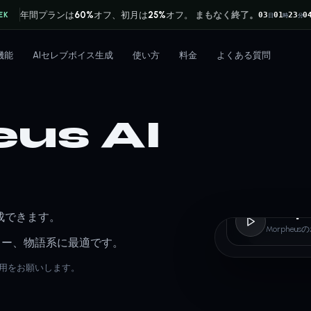
年間プランは
60%
オフ、初月は
25%
オフ。
まもなく終了。
EK
03
01
23
0
日
時
分
機能
AIセレブボイス生成
使い方
料金
よくある質問
us AI
Morp
作成できます。
Morpheu
ラー、物語系に最適です。
利用をお願いします。