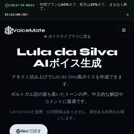
年間プランは
60%
オフ、初月は
25%
オフ。
まもなく終
CREATOR WEEK
了。
03
12
08
30
日
時
分
秒
VoiceMate
ボイスライブラリに戻る
Lula da Silva
AIボイス生成
テキスト読み上げでLula da Silva風ボイスを作成できま
す。
ポルトガル語の落ち着いたトーンの声。中立的な解説や
コメントに最適です。
Lula da Silvaと提携・公式関係はありません。責任ある利用をお願
いします。
Webで試す