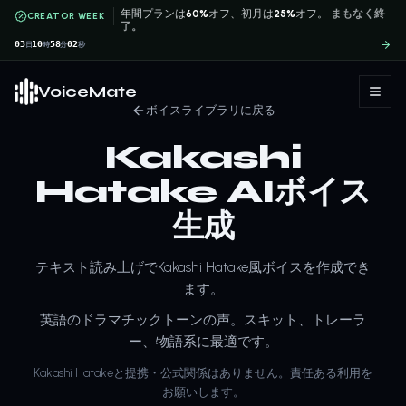
年間プランは
60%
オフ、初月は
25%
オフ。
まもなく終
CREATOR WEEK
了。
03
10
58
02
日
時
分
秒
VoiceMate
ボイスライブラリに戻る
Kakashi
Hatake AIボイス
生成
テキスト読み上げでKakashi Hatake風ボイスを作成でき
ます。
英語のドラマチックトーンの声。スキット、トレーラ
ー、物語系に最適です。
Kakashi Hatakeと提携・公式関係はありません。責任ある利用を
お願いします。