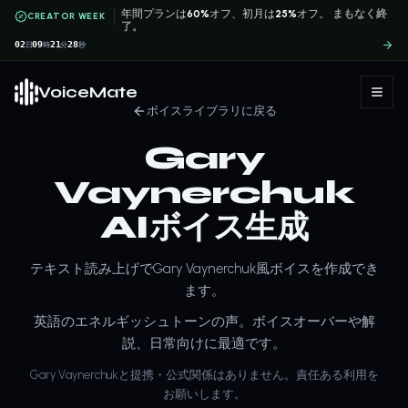
年間プランは
60%
オフ、初月は
25%
オフ。
まもなく終
CREATOR WEEK
了。
02
09
21
28
日
時
分
秒
VoiceMate
ボイスライブラリに戻る
Gary
Vaynerchuk
AIボイス生成
テキスト読み上げでGary Vaynerchuk風ボイスを作成でき
ます。
英語のエネルギッシュトーンの声。ボイスオーバーや解
説、日常向けに最適です。
Gary Vaynerchukと提携・公式関係はありません。責任ある利用を
お願いします。