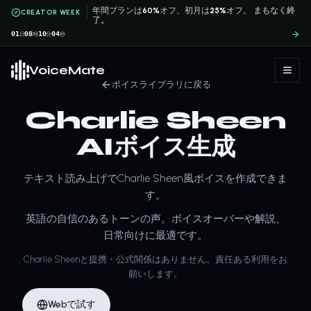
年間プランは
60%
オフ、初月は
25%
オフ。
まもなく終
CREATOR WEEK
了。
01
08
10
04
日
時
分
秒
VoiceMate
ボイスライブラリに戻る
Charlie Sheen
AIボイス生成
テキスト読み上げでCharlie Sheen風ボイスを作成できま
す。
英語の自信のあるトーンの声。ボイスオーバーや解説、
日常向けに最適です。
Charlie Sheenと提携・公式関係はありません。責任ある利用をお
願いします。
Webで試す